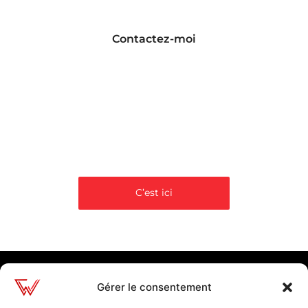
Contactez-moi
Site Web, web
design, réseaux
sociaux,
référencement SEO
C’est ici
Gérer le consentement
Information
Liens utiles