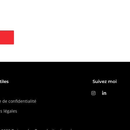
ign, réseaux
ncement SEO
tiles
Suivez moi
e de confidentialité
s légales