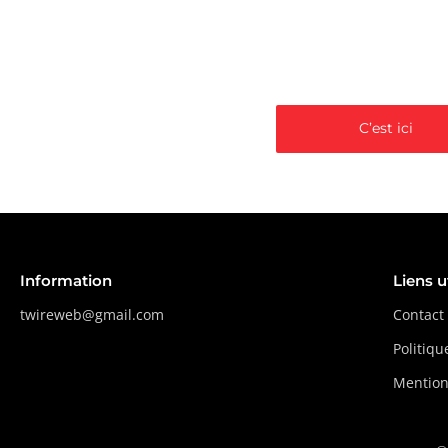
Site Web, web des
sociaux, référe
C’est ici
Information
Liens u
twireweb@gmail.com
Contact
Politiqu
Mention