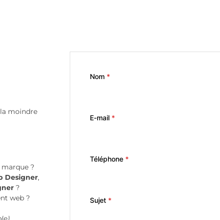
Nom
*
r la moindre
E-mail
*
Téléphone
*
e marque ?
 Designer
,
gner
?
nt web ?
Sujet
*
le)