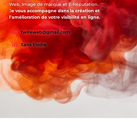
Web, Image de marque et E-Réputation.
J
e vous accompagne dans la création et
l’amélioration de votre visibilité en ligne.
twireweb@gmail.com
Sans Elodie