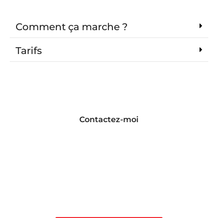
Comment ça marche ?
Tarifs
Contactez-moi
Site Web, web
design, réseaux
sociaux,
référencement SEO